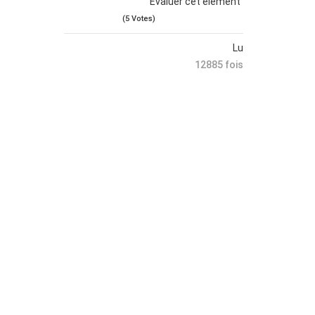
Évaluer cet élément
(5 Votes)
Lu
12885 fois