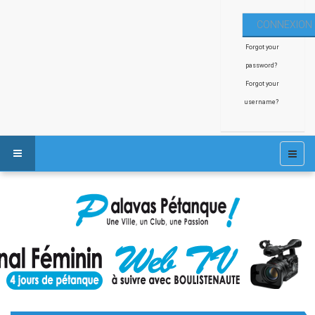
Forgot your
password?
Forgot your
username?