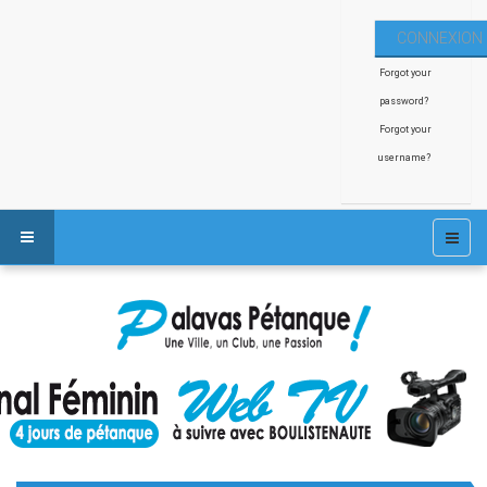
Forgot your
password?
Forgot your
username?