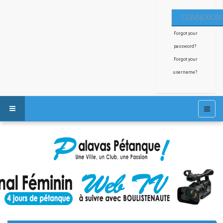
Forgot your
password?
Forgot your
username?