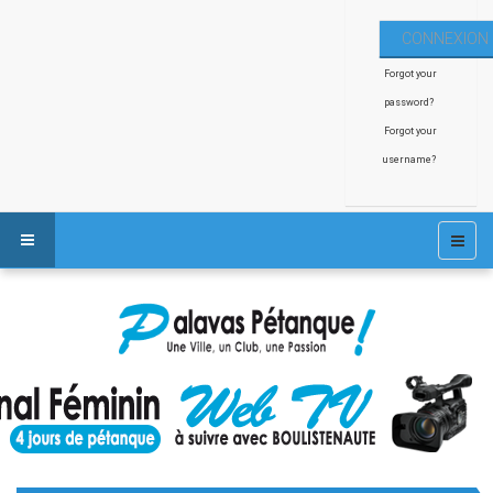
Forgot your
password?
Forgot your
username?