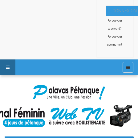
Forgot your
password?
Forgot your
username?