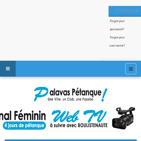
Forgot your
password?
Forgot your
username?